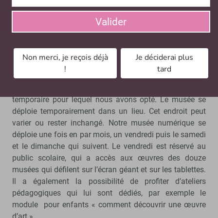
conférences qui fonctionnent sur
Valider
le principe des visites guidées en
musée.
Non merci, je reçois déjà
Je déciderai plus
Le dispositif Micro-Folie propose deux formules. Il y a
!
tard
l’option fixe où le musée est installé définitivement dans
un lieu précis. La deuxième alternative est le mode
temporaire pour lequel nous avons opté. Le musée se
déploie temporairement dans un lieu. Cet endroit peut
varier ou rester inchangé. Notre musée numérique se
déploie une fois en par mois, un vendredi puis le samedi
et le dimanche qui suivent. Le vendredi est réservé au
public scolaire, qui a accès aux œuvres des douze
musées qui défilent sur l’écran géant et sur les tablettes.
Il a également la possibilité de profiter d’ateliers
pédagogiques qui lui sont dédiés, par exemple le
module pour enfants « comment découvrir une œuvre
d’art ».