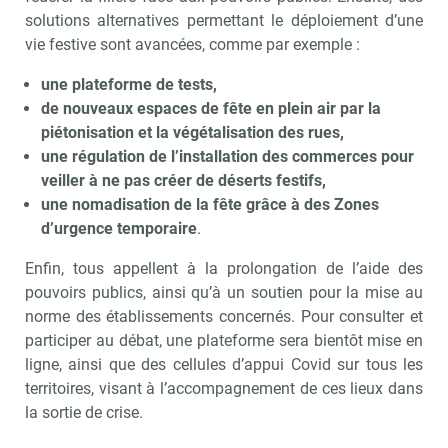
solutions alternatives permettant le déploiement d’une
vie festive sont avancées, comme par exemple :
une
plateforme de tests,
de nouveaux espaces de fête en plein air par la
piétonisation et la végétalisation des rues,
une régulation de l’installation des commerces pour
Recevoir Culture Matin
Abonnez
veiller à ne pas créer de déserts festifs,
une nomadisation de la fête grâce à des Zones
d’urgence temporaire
.
Valider
Enfin, tous appellent à la prolongation de l’aide des
pouvoirs publics, ainsi qu’à un soutien pour la mise au
norme des établissements concernés. Pour consulter et
Non merci, je reçois déjà
Je déciderai plus
participer au débat, une plateforme sera bientôt mise en
!
tard
ligne, ainsi que des cellules d’appui Covid sur tous les
territoires, visant à l’accompagnement de ces lieux dans
la sortie de crise.