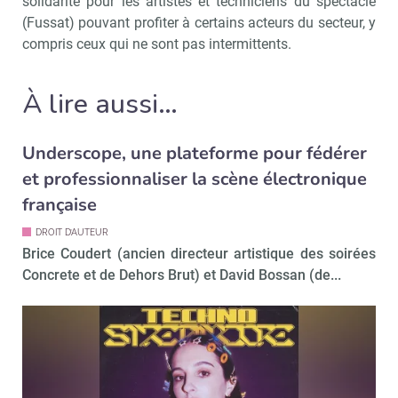
solidarité pour les artistes et techniciens du spectacle
(Fussat) pouvant profiter à certains acteurs du secteur, y
compris ceux qui ne sont pas intermittents.
Valider
À lire aussi…
Non merci, je reçois déjà
Je déciderai plus
Underscope, une plateforme pour fédérer
!
tard
et professionnaliser la scène électronique
française
DROIT D’AUTEUR
Brice Coudert (ancien directeur artistique des soirées
Concrete et de Dehors Brut) et David Bossan (de...