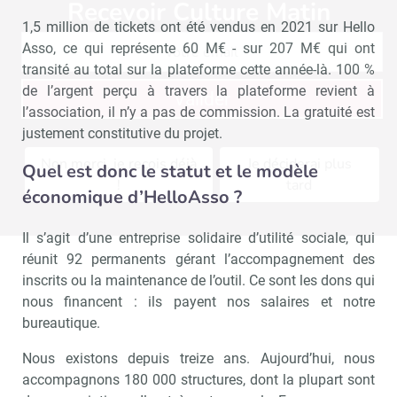
Recevoir Culture Matin
Abonnez
1,5 million de tickets ont été vendus en 2021 sur Hello
Asso, ce qui représente 60 M€ - sur 207 M€ qui ont
transité au total sur la plateforme cette année-là. 100 %
de l’argent perçu à travers la plateforme revient à
Valider
l’association, il n’y a pas de commission. La gratuité est
justement constitutive du projet.
Non merci, je reçois déjà
Je déciderai plus
Quel est donc le statut et le modèle
!
tard
économique d’HelloAsso ?
Il s’agit d’une entreprise solidaire d’utilité sociale, qui
réunit 92 permanents gérant l’accompagnement des
inscrits ou la maintenance de l’outil. Ce sont les dons qui
nous financent : ils payent nos salaires et notre
bureautique.
Nous existons depuis treize ans. Aujourd’hui, nous
accompagnons 180 000 structures, dont la plupart sont