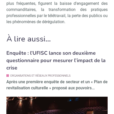
Recevoir Culture Matin
plus fréquentes, figurent la baisse d’engagement des
commanditaires, la transformation des pratiques
professionnelles par le télétravail, la perte des publics ou
les phénomènes de dérégulation.
Valider
À lire aussi…
Non merci, je reçois déjà
Je déciderai plus
!
tard
Enquête : l’UFISC lance son deuxième
questionnaire pour mesurer l’impact de la
crise
ORGANISATIONS ET RÉSEAUX PROFESSIONNELS
Après une première enquête de secteur et un « Plan de
revitalisation culturelle » proposé aux pouvoirs...