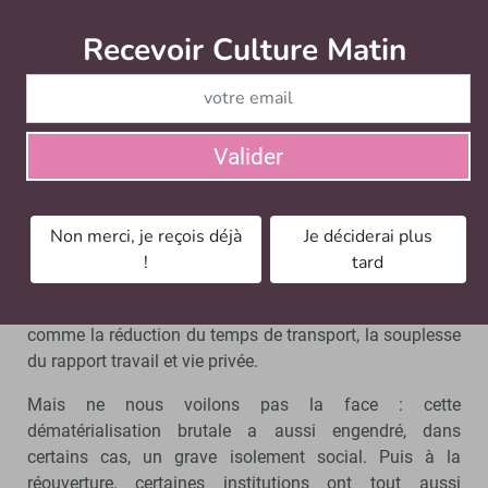
grand changement sur le quotidien de la culture. Il a
Recevoir Culture Matin
Abonnez
impacté la sociologie des organisations : il a permis de
développer de nouvelles modalités de collaboration, de
communication interne, parfois a pu déboucher sur
davantage d’horizontalité et de transversalité. Certains
postes ont été repensés, des accords d’entreprise ont
Valider
évolué. Si nos métiers demandent par nature un grand
temps de présence sur place, pour les spectacles, à la
rencontre des publics, la souplesse instaurée par le
Non merci, je reçois déjà
Je déciderai plus
télétravail a permis de repenser un management par
!
tard
mission, plus responsabilisant et impliquant, et une
amélioration de la qualité de vie de certains salariés
comme la réduction du temps de transport, la souplesse
du rapport travail et vie privée.
Mais ne nous voilons pas la face : cette
dématérialisation brutale a aussi engendré, dans
certains cas, un grave isolement social. Puis à la
réouverture, certaines institutions ont tout aussi