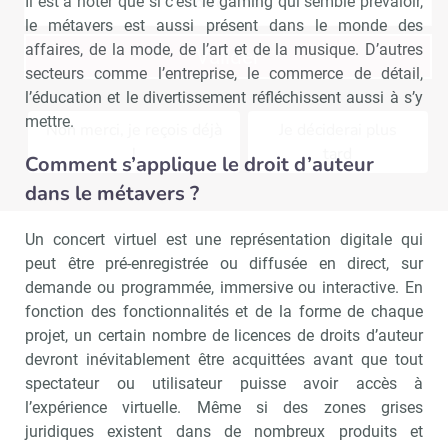
Il est à noter que si c’est le gaming qui semble prévaloir,
le métavers est aussi présent dans le monde des
affaires, de la mode, de l’art et de la musique. D’autres
Valider
secteurs comme l’entreprise, le commerce de détail,
l’éducation et le divertissement réfléchissent aussi à s’y
mettre.
Non merci, je reçois déjà
Je déciderai plus
!
tard
Comment s’applique le droit d’auteur
dans le métavers ?
Un concert virtuel est une représentation digitale qui
peut être pré-enregistrée ou diffusée en direct, sur
demande ou programmée, immersive ou interactive. En
fonction des fonctionnalités et de la forme de chaque
projet, un certain nombre de licences de droits d’auteur
devront inévitablement être acquittées avant que tout
spectateur ou utilisateur puisse avoir accès à
l’expérience virtuelle. Même si des zones grises
juridiques existent dans de nombreux produits et