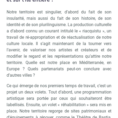
Recevoir Culture Matin
Abonnez
Notre territoire est singulier, d’abord du fait de son
insularité, mais aussi du fait de son histoire, de son
identité et de son plurilinguisme. La production culturelle
a d’abord connu un courant intitulé le « riacquistu », un
Valider
travail de ré-appropriation et de réactualisation de notre
culture locale. Il s’agit maintenant de la tourner vers
l’avenir, de valoriser nos artistes et créateurs et de
Non merci, je reçois déjà
Je déciderai plus
modifier le regard et les représentations qu’attire notre
!
tard
territoire. Quelle est notre place en Méditerranée, en
Europe ? Quels partenariats peut-on conclure avec
d’autres villes ?
Ce qui émerge de nos premiers temps de travail, c’est un
projet un deux volets. Tout d’abord, une programmation
artistique sera portée par ceux qui souhaiteront être
labellisés. Ensuite, un volet « réhabilitation » sera mis en
place. Notre territoire regorge de sites patrimoniaux et
d’équipements à rénover, comme le Théâtre de Bastia,