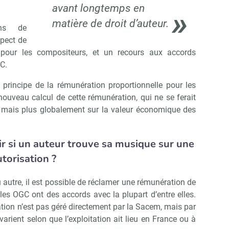
avant longtemps en
matière de droit d’auteur.
ons de
pect de
e pour les compositeurs, et un recours aux accords
Abonnez-vous à notre newslett
Culture Matin
C.
 principe de la rémunération proportionnelle pour les
n nouveau calcul de cette rémunération, qui ne se ferait
Non merci, je reçois déjà !
Je déciderai plus tard
, mais plus globalement sur la valeur économique des
r si un auteur trouve sa musique sur une
utorisation ?
autre, il est possible de réclamer une rémunération de
 les OGC ont des accords avec la plupart d’entre elles.
ation n’est pas géré directement par la Sacem, mais par
arient selon que l’exploitation ait lieu en France ou à