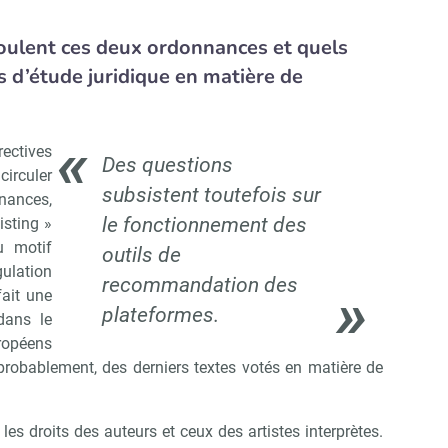
ulent ces deux ordonnances et quels
 d’étude juridique en matière de
ctives
Des questions
irculer
subsistent toutefois sur
nances,
le fonctionnement des
isting »
au motif
outils de
gulation
recommandation des
fait une
plateformes.
 dans le
uropéens
s, probablement, des derniers textes votés en matière de
es droits des auteurs et ceux des artistes interprètes.