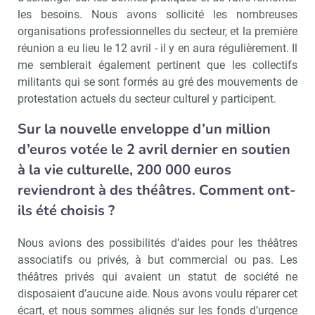
les besoins. Nous avons sollicité les nombreuses
organisations professionnelles du secteur, et la première
réunion a eu lieu le 12 avril - il y en aura régulièrement. Il
me semblerait également pertinent que les collectifs
militants qui se sont formés au gré des mouvements de
protestation actuels du secteur culturel y participent.
Sur la nouvelle enveloppe d’un million
Recevoir Culture Matin
Abonnez
d’euros votée le 2 avril dernier en soutien
à la vie culturelle, 200 000 euros
reviendront à des théâtres. Comment ont-
ils été choisis ?
Valider
Nous avions des possibilités d’aides pour les théâtres
associatifs ou privés, à but commercial ou pas. Les
Non merci, je reçois déjà
Je déciderai plus
théâtres privés qui avaient un statut de société ne
!
tard
disposaient d’aucune aide. Nous avons voulu réparer cet
écart, et nous sommes alignés sur les fonds d’urgence