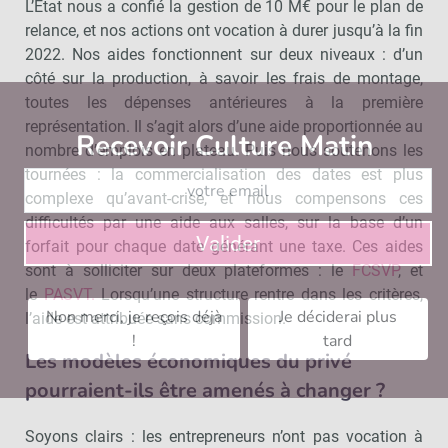
L’État nous a confié la gestion de 10 M€ pour le plan de
relance, et nos actions ont vocation à durer jusqu’à la fin
2022. Nos aides fonctionnent sur deux niveaux : d’un
côté sur la production, à savoir les frais de montage,
toutes les dépenses antérieures à la première
représentation. Il s’agit alors d’une aide proportionnée au
Recevoir Culture Matin
Abonnez
nombre d’emplois en plateau. Puis nous soutenons les
tournées : la commercialisation des dates est plus
complexe qu’avant-crise, et nous compensons ces
difficultés par une aide aux salles, sur la base d’un
Valider
forfait pour chaque date générant une taxe. Ces aides
sont à solliciter sur deux plateformes : le
FCSVP
, et
le
PASVT.
Lorsqu’une structure rentre dans les critères,
Non merci, je reçois déjà
Je déciderai plus
l’aide est attribuée sans commission.
!
tard
Les modèles économiques du privé
pourraient-ils être amenés à changer ?
Soyons clairs : les entrepreneurs n’ont pas vocation à