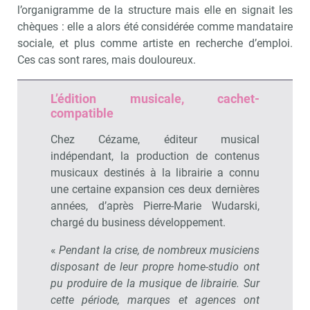
Recevoir Culture Matin
Abonnez
l’organigramme de la structure mais elle en signait les
chèques : elle a alors été considérée comme mandataire
sociale, et plus comme artiste en recherche d’emploi.
Ces cas sont rares, mais douloureux.
Valider
L’édition musicale, cachet-
compatible
Non merci, je reçois déjà
Je déciderai plus
Chez Cézame, éditeur musical
!
tard
indépendant, la production de contenus
musicaux destinés à la librairie a connu
une certaine expansion ces deux dernières
années, d’après Pierre-Marie Wudarski,
chargé du business développement.
«
Pendant la crise, de nombreux musiciens
disposant de leur propre home-studio ont
pu produire de la musique de librairie. Sur
cette période, marques et agences ont