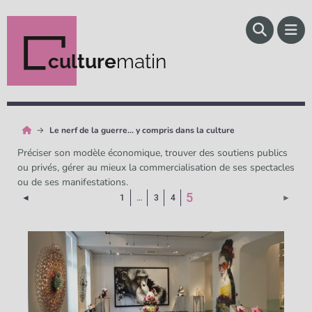
culture
matin
Le nerf de la guerre… y compris dans la culture
Préciser son modèle économique, trouver des soutiens publics
ou privés, gérer au mieux la commercialisation de ses spectacles
ou de ses manifestations.
(Page courante)
5
Page précédente
Page 
◄
1
…
3
4
►