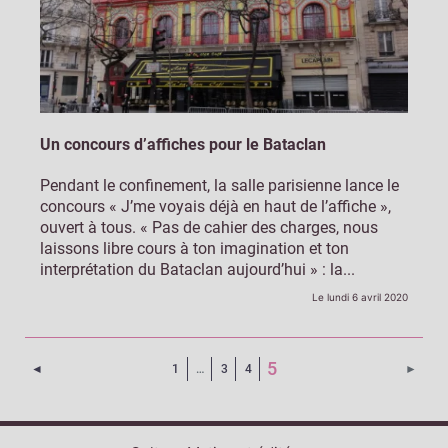
Un concours d’affiches pour le Bataclan
Pendant le confinement, la salle parisienne lance le
concours « J’me voyais déjà en haut de l’affiche »,
ouvert à tous. « Pas de cahier des charges, nous
laissons libre cours à ton imagination et ton
interprétation du Bataclan aujourd’hui » : la...
Le lundi 6 avril 2020
(Page courante)
5
Page précédente
Page 
◄
1
…
3
4
►