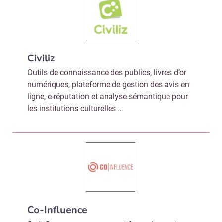
Valider
Non merci, je reçois déjà
Je déciderai plus
Civiliz
!
tard
Outils de connaissance des publics, livres d’or
numériques, plateforme de gestion des avis en
ligne, e-réputation et analyse sémantique pour
les institutions culturelles …
Co-Influence