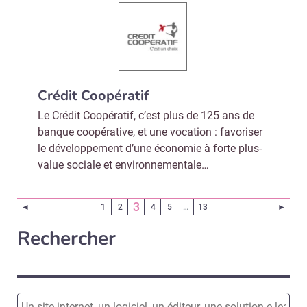
Crédit Coopératif
Le Crédit Coopératif, c’est plus de 125 ans de
banque coopérative, et une vocation : favoriser
le développement d’une économie à forte plus-
value sociale et environnementale…
(Page courante)
3
Page précédente
Page 
◄
1
2
4
5
…
13
►
Rechercher