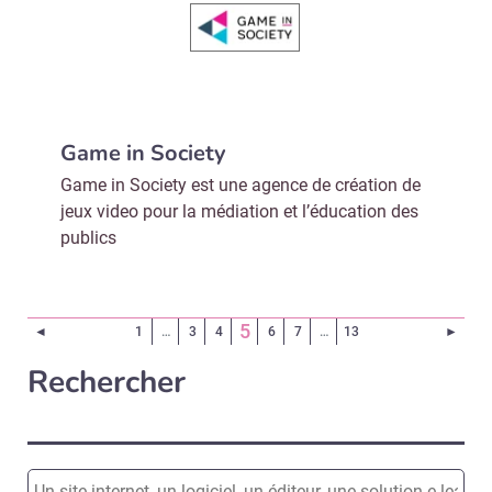
Game in Society
Game in Society est une agence de création de
jeux video pour la médiation et l’éducation des
publics
(Page courante)
5
Page précédente
Page 
◄
1
…
3
4
6
7
…
13
►
Rechercher