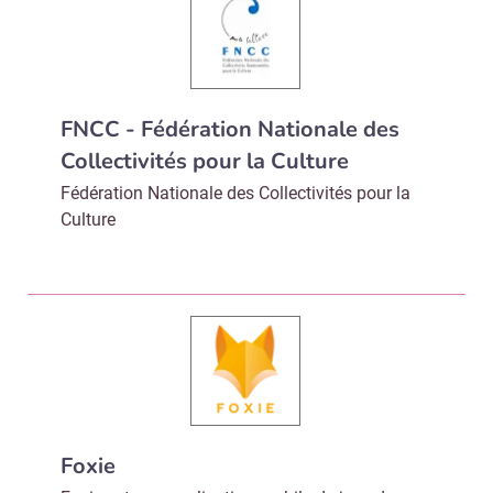
Valider
Non merci, je reçois déjà
Je déciderai plus
FNCC - Fédération Nationale des
!
tard
Collectivités pour la Culture
Fédération Nationale des Collectivités pour la
Culture
Foxie