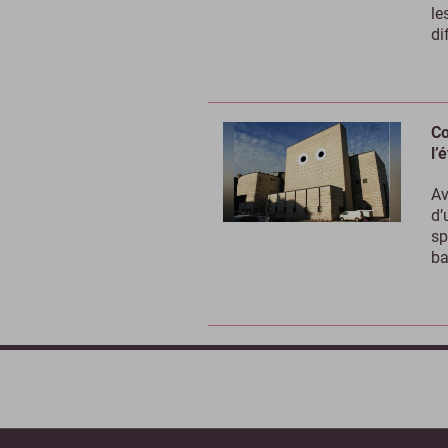
le
di
Co
l’
Av
d’
sp
ba