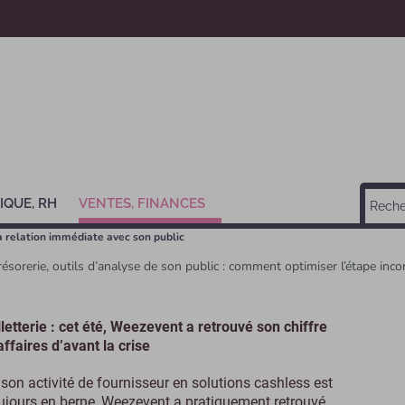
IQUE, RH
VENTES, FINANCES
la relation immédiate avec son public
résorerie, outils d’analyse de son public : comment optimiser l’étape inco
lletterie : cet été, Weezevent a retrouvé son chiffre
affaires d’avant la crise
 son activité de fournisseur en solutions cashless est
ujours en berne, Weezevent a pratiquement retrouvé