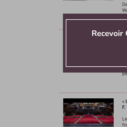
De
We
Recevoir 
« 
an
Op
ét
so
pe
« 
F.
Le
fr