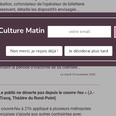
ballon, cofondateur de l’opérateur de billetterie
ezevent, détaille les dispositifs envisagés...
Le lundi 22 mars 2021
Abonnez-vous à notre newslett
Culture Matin
Nous sommes plus efficaces dans le traitement des
nulations » (G. Hachin, Ticketac)
Non merci, je reçois déjà !
Je déciderai plus tard
érateur de billetterie depuis 2004 dont les rênes ont
é reprises par le Groupe Figaro, Ticketac a renouvelé
n site internet et réajusté ses fonctionnalités
ndant la période d’inactivité de sa clientèle...
Le mardi 10 novembre 2020
Le public ne déserte pas depuis le couvre-feu » (J.-
 Tracq, Théâtre du Rond-Point)
 couvre-feu à 21h appliqué à plusieurs métropoles
ançaises s’ajoute aux autres contraintes avec