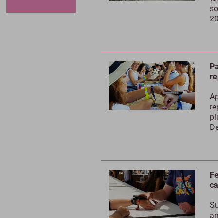
so
20
Pa
re
Ap
re
pl
De
Fe
ca
Su
an