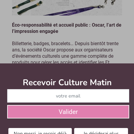
Éco-responsabilité et accueil public : Oscar, l’art de
l’impression engagée
Billetterie, badges, bracelets… Depuis bientôt trente
ans, la société Oscar propose aux organisateurs
d’événements culturels une gamme complète de
produits pour gérer les accès et identifier les Et...
Le mercredi 20 avril 2022
- Contenu sponsorisé
Recevoir Culture Matin
Abonnez
Valider
Non merci, je reçois déjà
Je déciderai plus