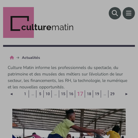
culture
matin
Actualités
Culture Matin informe les professionnels du spectacle, du
patrimoine et des musées des métiers sur l’évolution de leur
secteur, les financements, les RH, la technologie, le numérique
et les nouvelles opportunités.
(Page courante)
17
Page précédente
Page 
◄
1
…
5
10
…
15
16
18
19
…
29
►