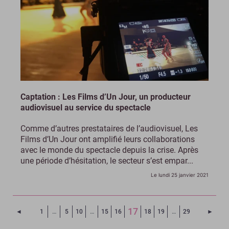
Captation : Les Films d’Un Jour, un producteur
audiovisuel au service du spectacle
Comme d’autres prestataires de l’audiovisuel, Les
Films d’Un Jour ont amplifié leurs collaborations
avec le monde du spectacle depuis la crise. Après
une période d’hésitation, le secteur s’est empar...
Le lundi 25 janvier 2021
(Page courante)
17
Page précédente
Page 
◄
1
…
5
10
…
15
16
18
19
…
29
►