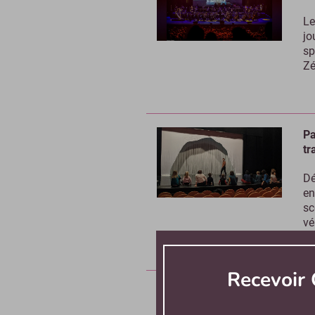
Le
jo
sp
Zé
Pa
tr
Dé
en
sc
vé
Recevoir 
Th
cr