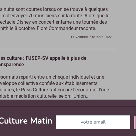
s nuits sont courtes lorsqu’on se trouve à quelques
urs d’envoyer 70 musiciens sur la route. Alors que le
ectacle Disney en concert entame une tournée des
nith le 8 octobre, Flore Commandeur raconte...
Le vendredi 7 octobre 2022
ss culture : l’USEP-SV appelle à plus de
ansparence
sormais réparti entre un chèque individuel et une
veloppe collective confiée aux établissements
olaires, le Pass Culture fait encore l’économie d’une
ritable médiation culturelle, selon l’Union...
Le mardi 27 septembre 2022
Abonnez-vous à notre newslett
Culture Matin
éâtres privés : l’ASTP accompagne la sortie de
ise