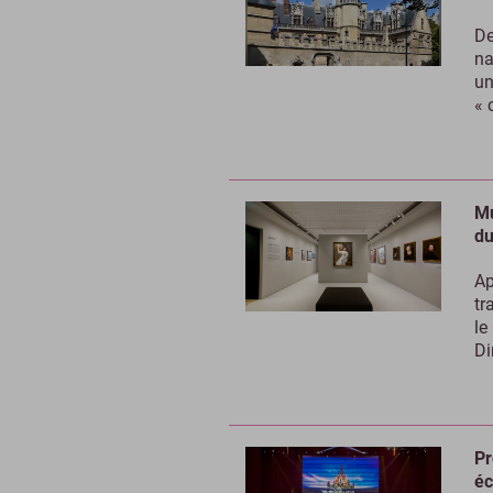
De
na
un
« 
Mu
du
Ap
tr
le
Di
Pr
éc