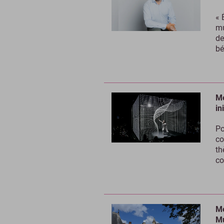
« 
mu
de
bé
Mé
in
Po
co
th
co
Mé
Mu