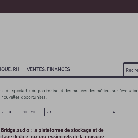
IQUE, RH
VENTES, FINANCES
ls du spectacle, du patrimoine et des musées des métiers sur l’évolution 
s nouvelles opportunités.
Page courante)
Page suivant
2
3
…
10
20
…
29
►
 Bridge.audio : la plateforme de stockage et de
rtage dédiée aux professionnels de la musique