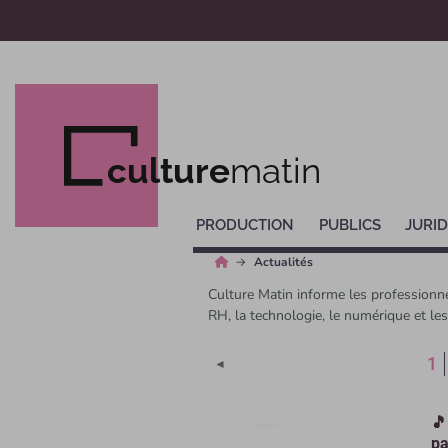
culture
matin
PRODUCTION
PUBLICS
JURID
Actualités
Culture Matin informe les professionne
RH, la technologie, le numérique et le
(
1
◄
🎵
pa