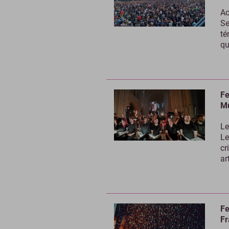
Ac
Se
té
qu
Fe
Mu
Le
Le
cr
ar
Fe
Fr