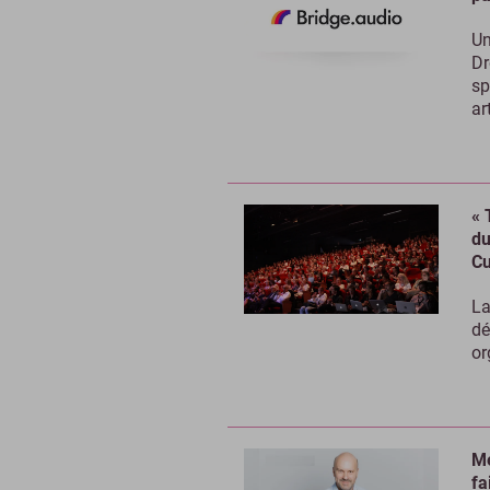
Un
Dr
sp
ar
« 
du
Cu
La
dé
or
Mé
fa