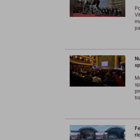
Po
Vi
mé
pa
Nu
sp
Mé
sp
pr
tr
Fe
ri