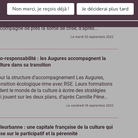
Non merci, je reçois déjà !
Je déciderai plus tard
 si la pandémie initiait de nouvelles collaborations
tre réseau public et privé ? C’est le souhait de
Association pour le Soutien du Théâtre Privé, qui
compagne de près la sortie de crise, d’après...
Le mardi 20 septembre 2022
o-responsabilité : les Augures accompagnent la
lture dans sa transition
ur la structure d’accompagnement Les Augures,
ansition écologique rime avec RSE. Leurs formations
dent le monde de la culture à écrire des stratégies
i jouent sur les deux plans, d’après Camille Pène...
Le vendredi 16 septembre 2022
lleurbanne : une capitale française de la culture qui
se sur le participatif et la pérennité