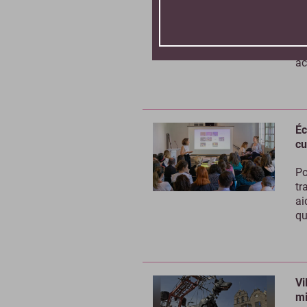
Et
en
l’
ac
Éc
cu
Po
tr
ai
qu
Vi
mi