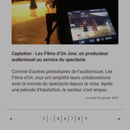
Captation : Les Films d’Un Jour, un producteur
audiovisuel au service du spectacle
Comme d’autres prestataires de l’audiovisuel, Les
Films d’Un Jour ont amplifié leurs collaborations
avec le monde du spectacle depuis la crise. Après
une période d’hésitation, le secteur s’est empar...
Le lundi 25 janvier 2021
(Page courante)
7
Page précédente
Page 
◄
1
…
5
6
8
9
►