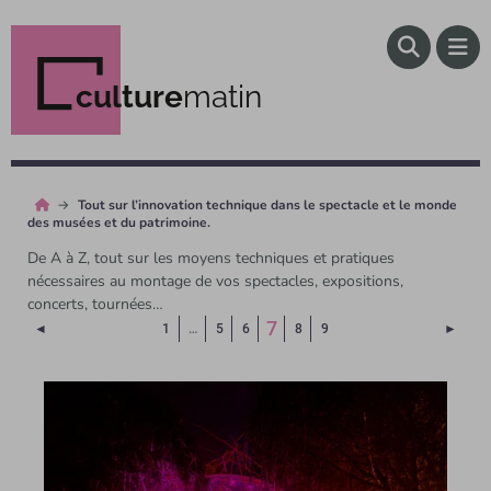
culture
matin
Tout sur l’innovation technique dans le spectacle et le monde
des musées et du patrimoine.
De A à Z, tout sur les moyens techniques et pratiques
nécessaires au montage de vos spectacles, expositions,
concerts, tournées…
(Page courante)
7
Page précédente
Page 
◄
1
…
5
6
8
9
►