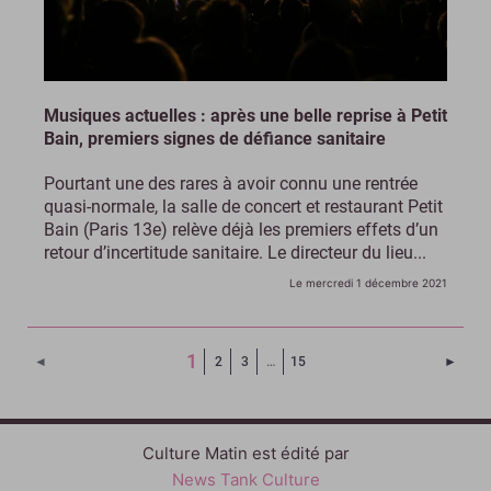
Musiques actuelles : après une belle reprise à Petit
Bain, premiers signes de défiance sanitaire
Pourtant une des rares à avoir connu une rentrée
quasi-normale, la salle de concert et restaurant Petit
Bain (Paris 13e) relève déjà les premiers effets d’un
retour d’incertitude sanitaire. Le directeur du lieu...
Le mercredi 1 décembre 2021
(Page courante)
1
Page 
◄
2
3
…
15
►
Culture Matin est édité par
News Tank Culture