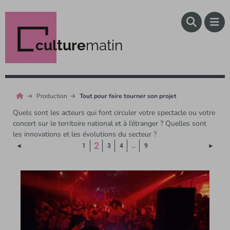
culture
matin
Production
Tout pour faire tourner son projet
Quels sont les acteurs qui font circuler votre spectacle ou votre
concert sur le territoire national et à l’étranger ? Quelles sont
les innovations et les évolutions du secteur ?
(Page courante)
2
Page précédente
Page 
◄
1
3
4
…
9
►