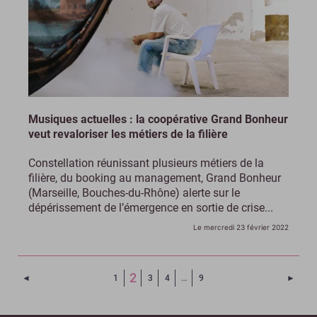
Musiques actuelles : la coopérative Grand Bonheur
veut revaloriser les métiers de la filière
Constellation réunissant plusieurs métiers de la
filière, du booking au management, Grand Bonheur
(Marseille, Bouches-du-Rhône) alerte sur le
dépérissement de l’émergence en sortie de crise...
Le mercredi 23 février 2022
(Page courante)
2
Page précédente
Page 
◄
1
3
4
…
9
►