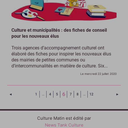
Culture et municipalités : des fiches de conseil
pour les nouveaux élus
Trois agences d’accompagnement culturel ont
élaboré des fiches pour inspirer les nouveaux élus
des mairies de petites communes ou
d’intercommunalités en matière de culture. Six...
Le mercredi 22 juillet 2020
(Page courante)
6
Page précédente
Page 
◄
1
…
4
5
7
8
…
12
►
Culture Matin est édité par
News Tank Culture