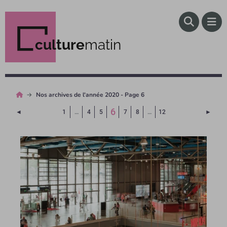
culture
matin
Nos archives de l'année 2020 - Page 6
(Page courante)
6
Page précédente
Page 
◄
1
…
4
5
7
8
…
12
►