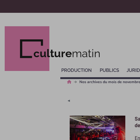
culture
matin
PRODUCTION
PUBLICS
JURID
Nos archives du mois de novembr
◄
Sa
de
En