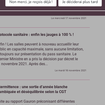
Non merci, je reçois déjà !
Je déciderai plus tard
irituelle, le Collège des Bernardins (Paris 5e)
nouvelle sa stratégie de programmation culturelle
ec une série de festivals thématiques sur l’année...
Le mercredi 17 novembre 2021
otocole sanitaire : enfin les jauges à 100 % !
fin ! Les salles peuvent à nouveau accueillir leur
blic en capacité maximale, sans aucune limitation,
 toujours sur présentation du pass sanitaire. Le
emier Ministre en a pris la décision par décret le
 novembre 2021. Après des...
Le mardi 16 novembre 2021
termittence : une sortie d’année blanche
ambiquée et déséquilibrée selon la CGT
ite au rapport Gauron préconisant différentes