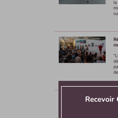
la
mu
cu
Ré
cu
“L
dé
pa
de
Recevoir 
Pa
ph
Pô