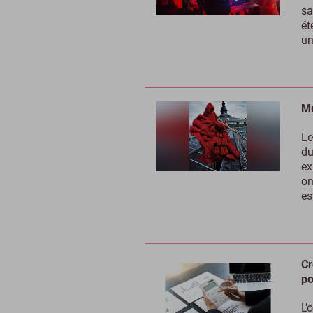
sa
ét
un
Mu
Le
du
ex
on
es
Cr
po
L’