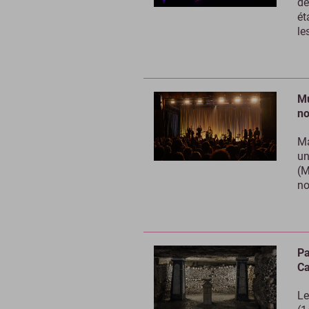
de
ét
le
Mu
no
Ma
un
(M
no
Pa
Ca
Le