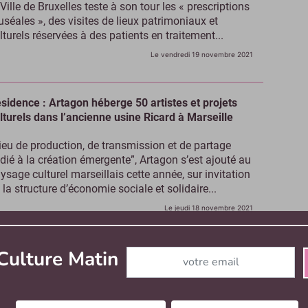
 Ville de Bruxelles teste à son tour les « prescriptions
séales », des visites de lieux patrimoniaux et
lturels réservées à des patients en traitement...
Le vendredi 19 novembre 2021
sidence : Artagon héberge 50 artistes et projets
lturels dans l’ancienne usine Ricard à Marseille
ieu de production, de transmission et de partage
dié à la création émergente”, Artagon s’est ajouté au
ysage culturel marseillais cette année, sur invitation
 la structure d’économie sociale et solidaire...
Le jeudi 18 novembre 2021
Abonnez-vous à notre newslett
Culture Matin
trimoine : un festival mêlant musique, arts et
ilosophie au Collège des Bernardins (Paris)
le de recherche et d’enseignement à vocation