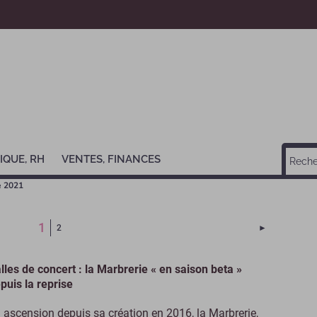
IQUE, RH
VENTES, FINANCES
e 2021
(Page courante)
1
Page suivant
2
►
lles de concert : la Marbrerie « en saison beta »
puis la reprise
 ascension depuis sa création en 2016, la Marbrerie,