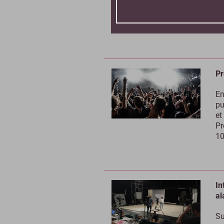
sp
re
av
Pr
En
pu
et
Pr
10
In
al
Su