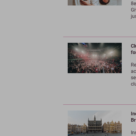
8e
Gi
ju
Cl
fo
Re
ac
se
cl
In
Br
In