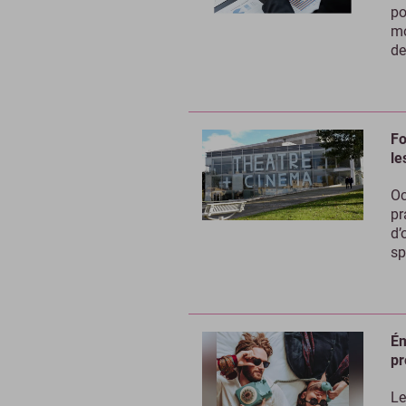
po
mo
de
Fo
le
Oc
pr
d’
sp
Ém
pr
Le