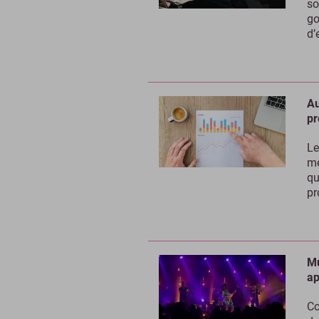
so
go
d’
Au
pr
Le
mé
qu
pr
Mu
ap
Co