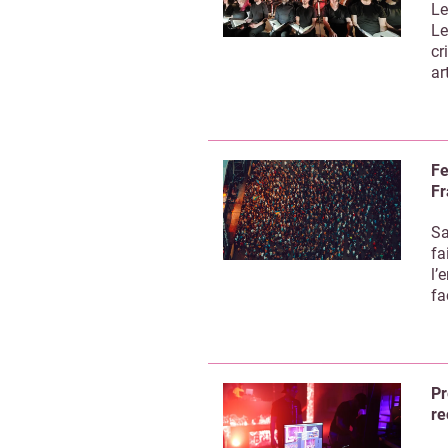
Le
Le
cr
ar
Fe
Fr
Sa
fa
l’
fa
Recevoir 
Pr
re