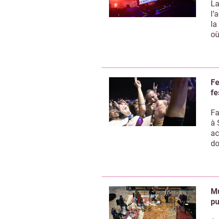
La
l’
la
où
Fe
fe
Fa
à 
ac
do
Mu
pu