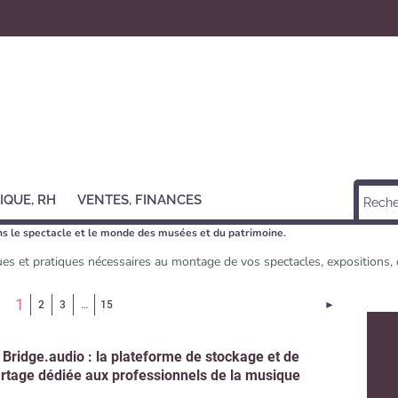
IQUE, RH
VENTES, FINANCES
ans le spectacle et le monde des musées et du patrimoine.
ues et pratiques nécessaires au montage de vos spectacles, expositions,
(Page courante)
1
Page suivant
2
3
…
15
►
 Bridge.audio : la plateforme de stockage et de
rtage dédiée aux professionnels de la musique