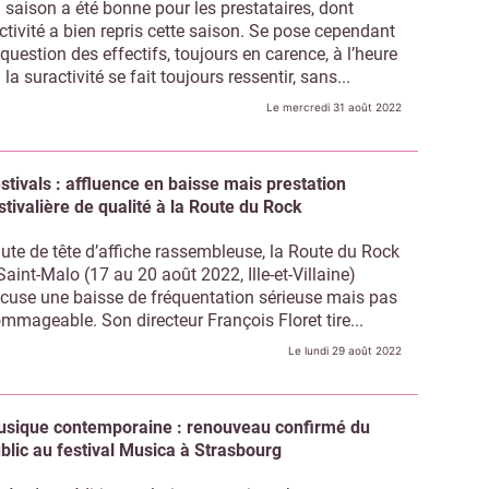
 saison a été bonne pour les prestataires, dont
Non merci, je reçois déjà !
Je déciderai plus tard
activité a bien repris cette saison. Se pose cependant
 question des effectifs, toujours en carence, à l’heure
 la suractivité se fait toujours ressentir, sans...
Le mercredi 31 août 2022
stivals : affluence en baisse mais prestation
stivalière de qualité à la Route du Rock
ute de tête d’affiche rassembleuse, la Route du Rock
Saint-Malo (17 au 20 août 2022, Ille-et-Villaine)
cuse une baisse de fréquentation sérieuse mais pas
mmageable. Son directeur François Floret tire...
Le lundi 29 août 2022
sique contemporaine : renouveau confirmé du
blic au festival Musica à Strasbourg