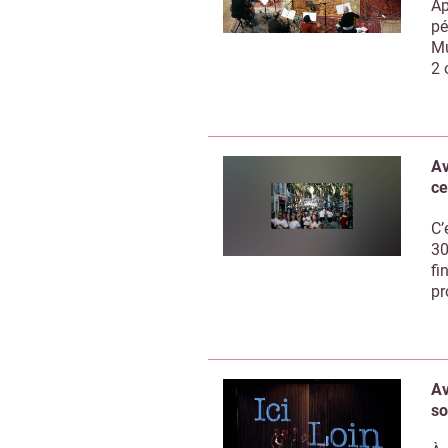
Ap
pé
Mu
2 
Av
ce
C’
30
fi
pr
Av
so