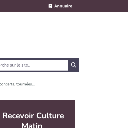
Annuaire
Chercher
 concerts, tournées…
e