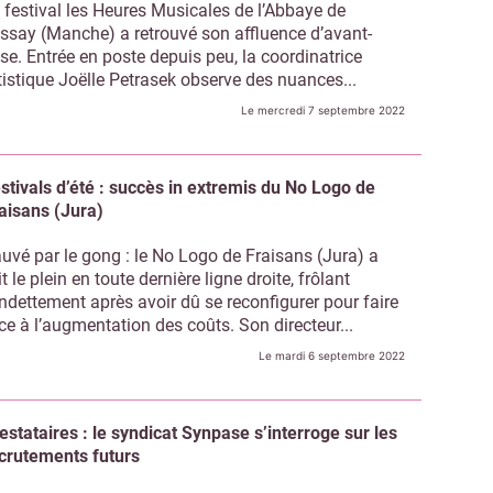
 festival les Heures Musicales de l’Abbaye de
ssay (Manche) a retrouvé son affluence d’avant-
ise. Entrée en poste depuis peu, la coordinatrice
tistique Joëlle Petrasek observe des nuances...
Le mercredi 7 septembre 2022
stivals d’été : succès in extremis du No Logo de
aisans (Jura)
uvé par le gong : le No Logo de Fraisans (Jura) a
it le plein en toute dernière ligne droite, frôlant
endettement après avoir dû se reconfigurer pour faire
ce à l’augmentation des coûts. Son directeur...
Le mardi 6 septembre 2022
Abonnez-vous à notre newslett
Culture Matin
estataires : le syndicat Synpase s’interroge sur les
crutements futurs