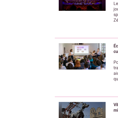
Le
jo
sp
Zé
Éc
cu
Po
tr
ai
qu
Vi
mi