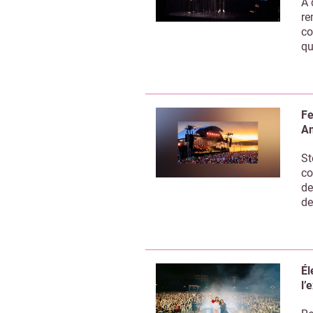
À 
re
co
qu
Fe
Am
St
co
de
de
Él
l’