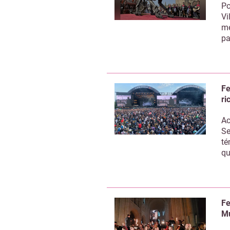
Po
Vi
mé
pa
Fe
ri
Ac
Se
té
qu
Fe
Mu