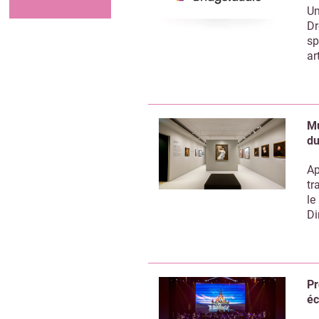
Un
Dr
sp
ar
Mu
du
Ap
tr
le
Di
Pr
éc