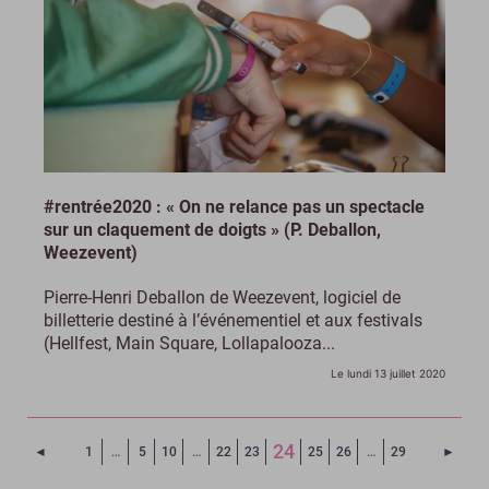
#rentrée2020 : « On ne relance pas un spectacle
sur un claquement de doigts » (P. Deballon,
Weezevent)
Pierre-Henri Deballon de Weezevent, logiciel de
billetterie destiné à l’événementiel et aux festivals
(Hellfest, Main Square, Lollapalooza...
Le lundi 13 juillet 2020
(Page courante)
24
Page précédente
Page 
◄
1
…
5
10
…
22
23
25
26
…
29
►