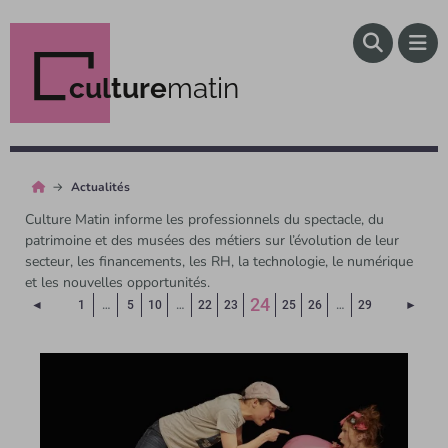
culture
matin
Actualités
Culture Matin informe les professionnels du spectacle, du
patrimoine et des musées des métiers sur l’évolution de leur
secteur, les financements, les RH, la technologie, le numérique
et les nouvelles opportunités.
(Page courante)
24
Page précédente
Page 
◄
1
…
5
10
…
22
23
25
26
…
29
►