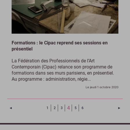
Formations : le Cipac reprend ses sessions en
présentiel
La Fédération des Professionnels de l’Art
Contemporain (Cipac) relance son programme de
formations dans ses murs parisiens, en présentiel.
Au programme : administration, régie...
Le jeudi 1 octobre 2020
(Page courante)
4
Page précédente
Page 
◄
1
2
3
5
6
►