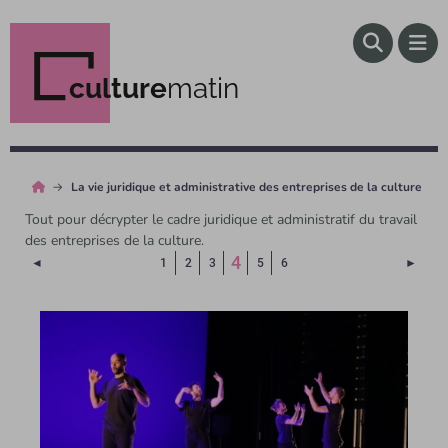
culture
matin
La vie juridique et administrative des entreprises de la culture
Tout pour décrypter le cadre juridique et administratif du travail
des entreprises de la culture.
(Page courante)
4
Page précédente
Page 
◄
1
2
3
5
6
►