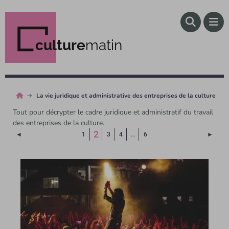
culture
matin
La vie juridique et administrative des entreprises de la culture
Tout pour décrypter le cadre juridique et administratif du travail
des entreprises de la culture.
(Page courante)
2
Page précédente
Page 
◄
1
3
4
…
6
►