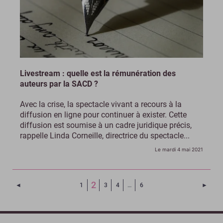
Livestream : quelle est la rémunération des
auteurs par la SACD ?
Avec la crise, la spectacle vivant a recours à la
diffusion en ligne pour continuer à exister. Cette
diffusion est soumise à un cadre juridique précis,
rappelle Linda Corneille, directrice du spectacle...
Le mardi 4 mai 2021
(Page courante)
2
Page précédente
Page 
◄
1
3
4
…
6
►