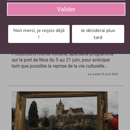
Valider
Spectacle de plein air : dans les Alpes-Maritimes,
Non merci, je reçois déjà
Je déciderai plus
Directo Productions s’active pour la reprise
!
tard
Dans les Alpes-Maritimes, la structure Directo
Productions monte Roxane, spectacle programmé
sur le port de Nice du 5 au 21 juin, pour anticiper
tant que possible la reprise de la vie culturelle...
Le mardi 13 avril 2021