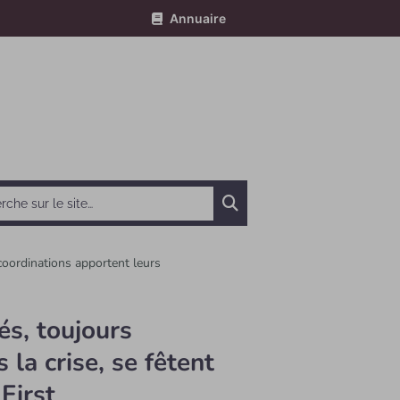
Annuaire
Chercher
 coordinations apportent leurs
és, toujours
 la crise, se fêtent
First