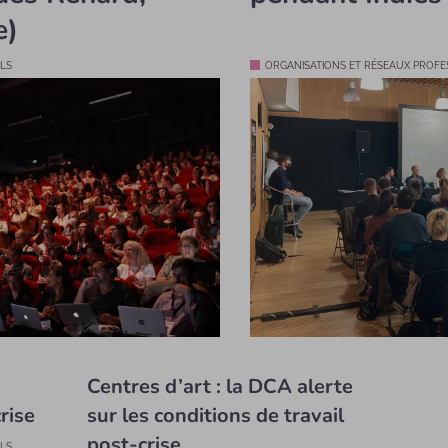
e)
LS
ORGANISATIONS ET RÉSEAUX PROFE
Centres d’art : la DCA alerte
rise
sur les conditions de travail
post-crise
LS