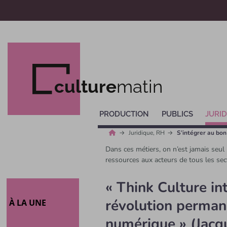
culture
matin
PRODUCTION
PUBLICS
JURID
Juridique, RH
S’intégrer au bon 
Dans ces métiers, on n’est jamais seul
ressources aux acteurs de tous les secte
« Think Culture in
révolution perman
À LA UNE
numérique » (Jacq