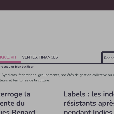
IQUE, RH
VENTES, FINANCES
réseau et bien l’utiliser
 ! Syndicats, fédérations, groupements, sociétés de gestion collective ou
urs et territoires de la culture.
terroge la
Labels : les ind
ente du
résistants après
ues Renard,
pendant Indies 