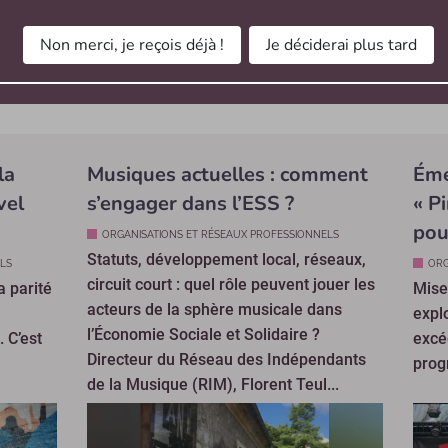
Non merci, je reçois déjà !
Je déciderai plus tard
toutes les actualités
la
Musiques actuelles : comment
Éme
vel
s’engager dans l’ESS ?
« P
pou
ORGANISATIONS ET RÉSEAUX PROFESSIONNELS
Statuts, développement local, réseaux,
LS
ORG
circuit court : quel rôle peuvent jouer les
a parité
Mise
acteurs de la sphère musicale dans
expl
l’Économie Sociale et Solidaire ?
. C’est
excé
Directeur du Réseau des Indépendants
prog
de la Musique (RIM), Florent Teul...