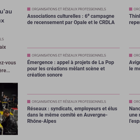
qu’au
ORGANISATIONS ET RÉSEAUX PROFESSIONNELS
ORG
e
Associations culturelles : 6
campagne
Thin
ux
de recensement par Opale et le CRDLA
repen
LS
aix
ORGANISATIONS ET RÉSEAUX PROFESSIONNELS
ORG
Émergence : appel à projets de La Pop
Avig
ez-vous
pour les créations mêlant scène et
le m
re...
création sonore
ORGANISATIONS ET RÉSEAUX PROFESSIONNELS
ORG
Réseaux : syndicats, employeurs et élus
Nanc
dans le même comité en Auvergne-
une 
Rhône-Alpes
l’es