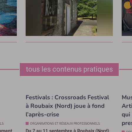
tous les contenus pratiques
Festivals : Crossroads Festival
Mus
à Roubaix (Nord) joue à fond
Art
l’après-crise
qui
pre
LS
ORGANISATIONS ET RÉSEAUX PROFESSIONNELS
amment
Du 7 au 11 septembre à Roubaix (Nord),