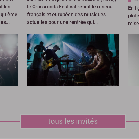
ORG
t les
le Crossroads Festival réunit le réseau
En li
inquième
français et européen des musiques
plate
es...
actuelles pour une rentrée qui...
mise 
tous les invités