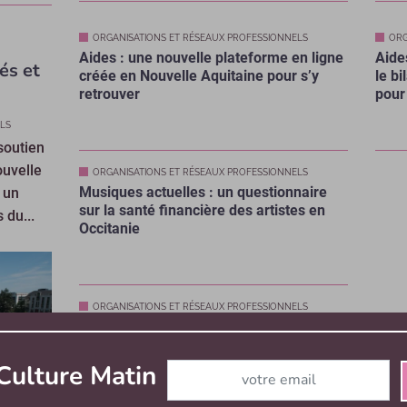
ORGANISATIONS ET RÉSEAUX PROFESSIONNELS
ORG
Aides : une nouvelle plateforme en ligne
Aide
és et
créée en Nouvelle Aquitaine pour s’y
le bi
retrouver
pour
LS
soutien
ouvelle
ORGANISATIONS ET RÉSEAUX PROFESSIONNELS
Musiques actuelles : un questionnaire
 un
sur la santé financière des artistes en
 du...
Occitanie
ORGANISATIONS ET RÉSEAUX PROFESSIONNELS
Industries culturelles et créatives :
« Journée Relance Export » le 11 mars
Abonnez-vous à notre newslett
Culture Matin